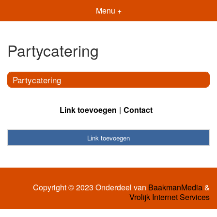
Menu +
Partycatering
Partycatering
Link toevoegen
Contact
Link toevoegen
Copyright © 2023 Onderdeel van
BaakmanMedia
&
Vrolijk Internet Services