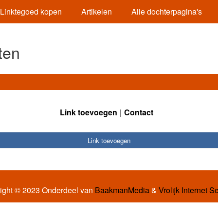
Linktegoed kopen
Artikelen
Alle dochterpagina's
ten
Link toevoegen
Contact
Link toevoegen
ight © 2023 Onderdeel van
BaakmanMedia
&
Vrolijk Internet S